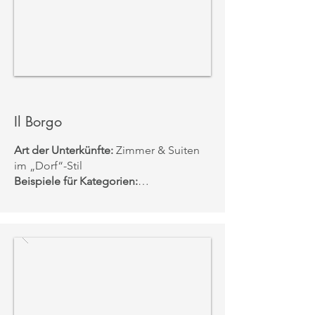
Il Borgo
Art der Unterkünfte:
Zimmer & Suiten
im „Dorf“-Stil
Beispiele für Kategorien:
• Borgo Bella
• Borgo Magnifica
• Borgo Splendida
• Casetta Bella
• Casetta Magnifica
• Casetta Splendida