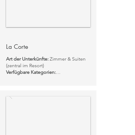
La Corte
Art der Unterkünfte:
Zimmer & Suiten
(zentral im Resort)
Verfügbare Kategorien:
• La Corte Bella
• La Corte Magnifica
• La Corte Splendida
• La Corte Meravigliosa
• La Emma