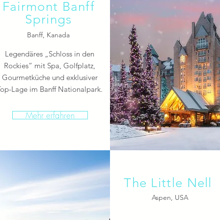
Fairmont Banff
Springs
Banff, Kanada
Legendäres „Schloss in den
Rockies“ mit Spa, Golfplatz,
Gourmetküche und exklusiver
op-Lage im Banff Nationalpark.
Mehr erfahren
The Little Nell
Aspen, USA