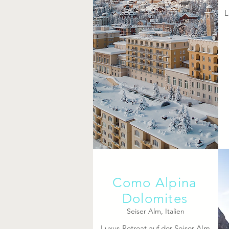
L
Como Alpina
Dolomites
Seiser Alm, Italien
Luxus-Retreat auf der Seiser Alm