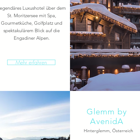
egendäres Luxushotel über dem
St. Moritzersee mit Spa,
Gourmetküche, Golfplatz und
spektakulärem Blick auf die
Engadiner Alpen.
Mehr erfahren
Glemm by
AvenidA
Hinterglemm, Österreich