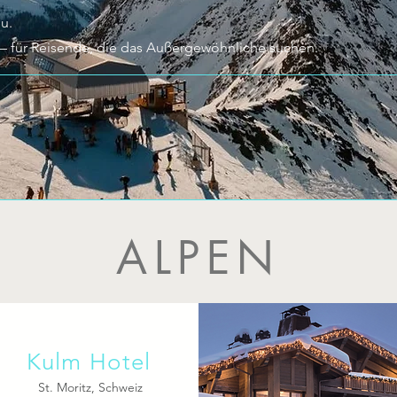
u.
–
für Reisende, die das Außergewöhnliche suchen.
ALPEN
Kulm Hotel
St. Moritz, Schweiz