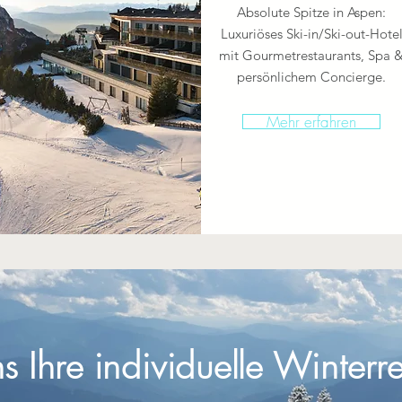
Absolute Spitze in Aspen:
Luxuriöses Ski-in/Ski-out-Hote
mit Gourmetrestaurants, Spa 
persönlichem Concierge.
Mehr erfahren
s Ihre individuelle Winterre