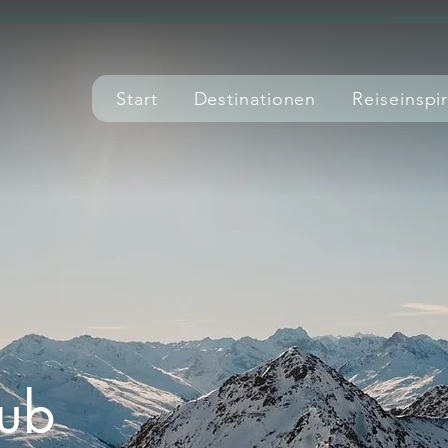
Start
Destinationen
Reiseinspi
aub