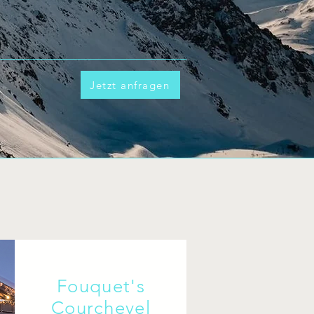
Jetzt anfragen
Fouquet's
Courchevel