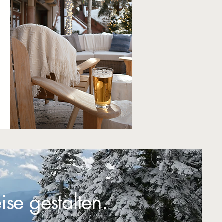
l
&
ise gestalten.