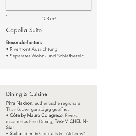
153 m²
Capella Suite
Besonderheiten:
• Riverfront Ausrichtung
• Separater Wohn- und Schlafbereich
• Privater Balkon oder Veranda mit
Jacuzzi Plunge Pool
Aussicht:
Flussblick
Dining & Cuisine
Phra Nakhon
: authentische regionale
Thai-Küche, ganztägig geöffnet
•
Côte by Mauro Colagreco
: Riviera-
inspiriertes Fine Dining,
Two-MICHELIN-
Star
•
Stella
: abends Cocktails & „Alchemy“-