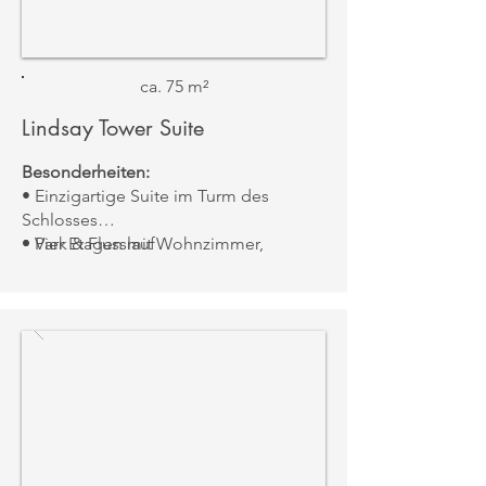
ca. 75 m²
Lindsay Tower Suite
Besonderheiten:
• Einzigartige Suite im Turm des
Schlosses
• Vier Etagen mit Wohnzimmer,
• Park & Flusslauf
Schlafzimmer & privater Sitzecke
• Antike Möbel & Treppenaufgang aus
dem 17. Jahrhundert
• Luxus und Privatsphäre auf mehreren
Ebenen
Aussicht: