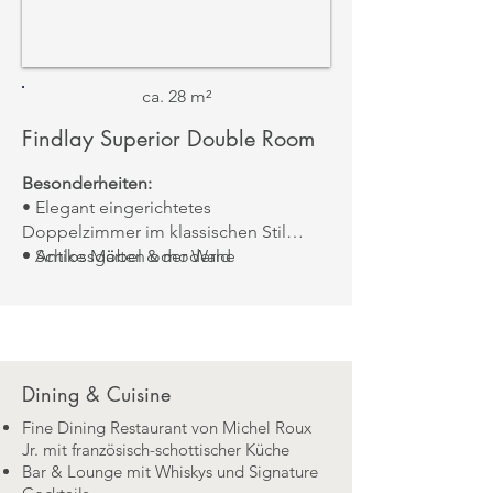
ca. 28 m²
Findlay Superior Double Room
Besonderheiten:
• Elegant eingerichtetes
Doppelzimmer im klassischen Stil
• Antike Möbel & moderne
• Schlossgärten oder Wald
Annehmlichkeiten
• Großzügiges Bad mit Walk-in Dusche
und feinen Details
Aussicht:
Dining & Cuisine
Fine Dining Restaurant von Michel Roux
Jr. mit französisch-schottischer Küche
Bar & Lounge mit Whiskys und Signature