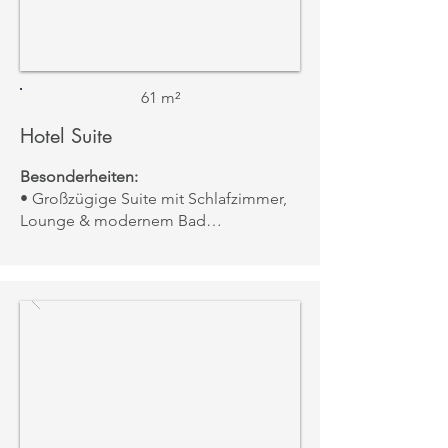
61 m²
Hotel Suite
Besonderheiten:
• Großzügige Suite mit Schlafzimmer,
Lounge & modernem Bad
• Walk-in Dusche, Badewanne &
Gartenblick
• Tee- & Kaffeezubereitung, Obstkorb
& Flat-Screen-TV
• Moderne Eleganz mit viel Licht und
warmen Farbtönen
Aussicht:
• Garten und Parkanlage