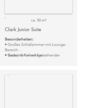
ca. 50 m²
Clark Junior Suite
Besonderheiten:
• Großes Schlafzimmer mit Lounge-
Bereich
• Badezimmer mit freistehender
• Garten & Parkanlage
Wanne & Walk-in Dusche
• Klassisches Design mit Blick auf die
Gärten
Aussicht: