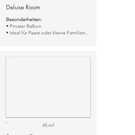
Deluxe Room
Besonderheiten:
• Privater Balkon
• Ideal für Paare oder kleine Familien
• Moderne arabisch-europäische
Einrichtung
Aussicht:
Straße oder Innenhof
45 m²