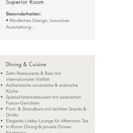
Superior Room
Besonderheiten:
• Modernes Design, luxuriöse
Ausstattung
• Straße- oder Innenhofblick
• Kombination aus Königsbett oder
Twin-Betten möglich
Aussicht:
Garten- oder Innenhofblick
Dining & Cuisine
Zehn Restaurants & Bars mit
internationaler Vielfalt
Authentische omanische & arabische
Küche
Spezialitätenrestaurant mit asiatischen
Fusion-Gerichten
Pool- & Strandbars mit leichten Snacks &
Drinks
Elegante Lobby-Lounge für Afternoon Tea
In-Room Dining & private Dinner-
Erlebnisse