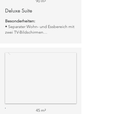
90 m²
Deluxe Suite
Besonderheiten:
• Separater Wohn- und Essbereich mit
zwei TV-Bildschirmen
• Private Balkone am Schlafzimmer und
Badezimmer
• Zugang zur Executive Lounge
möglich
Aussicht:
Meerblick oder Resortblick
45 m²