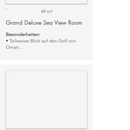
49 m²
Grand Deluxe Sea View Room
Besonderheiten:
• Teilweiser Blick auf den Golf von
Oman
• Private Terrasse, erreichbar von
Schlafzimmer und Bad
• Elegantes Interieur mit luxuriöser
Ausstattung
Aussicht:
Teilweise Meerblick