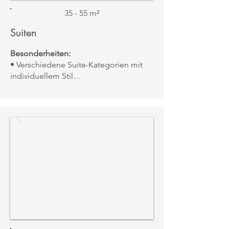
35 - 55 m²
Suiten
Besonderheiten:
• Verschiedene Suite-Kategorien mit
individuellem Stil
• Separate Wohnbereiche, elegante
Möbel & warme Farben
• Großzügige Badezimmer mit
Badewanne oder Regendusche
• Ideal für längere Aufenthalte oder
Familien
Aussicht:
Blick auf die Gärten, den
Golfplatz oder die Perthshire Hills