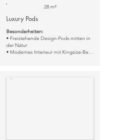
28 m²
Luxury Pods
Besonderheiten:
• Freistehende Design-Pods mitten in
der Natur
• Modernes Interieur mit Kingsize-Bett
und Panoramafenstern
• Kleine Terrasse mit Sitzbereich &
direkter Blick ins Grüne
• Perfekt für Paare, die Ruhe und
Privatsphäre suchen
Aussicht:
Blick über die Wiesen und
das weitläufige Anwesen