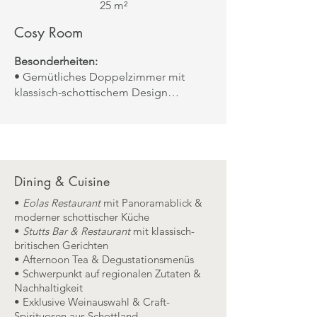
25 m²
Cosy Room
Besonderheiten:
• Gemütliches Doppelzimmer mit
klassisch-schottischem Design
• King Size Bett oder Twin Beds
• Modernes Bad mit Dusche oder
Badewanne
• Tee- & Kaffeestation, Schreibtisch
und Sitzgelegenheit
Dining & Cuisine
Aussicht:
Blick auf den Innenhof oder
die umliegende Parklandschaft
•
Eolas Restaurant
mit Panoramablick &
moderner schottischer Küche
•
Stutts Bar & Restaurant
mit klassisch-
britischen Gerichten
• Afternoon Tea & Degustationsmenüs
• Schwerpunkt auf regionalen Zutaten &
Nachhaltigkeit
• Exklusive Weinauswahl & Craft-
Spirituosen aus Schottland