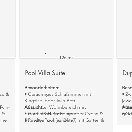
126 m²
Pool Villa Suite
Dup
Besonderheiten:
Beso
sse &
• Geräumiges Schlafzimmer mit
• Zw
Kingsize- oder Twin-Bett
jewe
Twin-
• Separater Wohnbereich mit
Aussicht:
• Ma
Auss
n &
zusätzlichem Badezimmer
• Garten & Hajar-Berge oder Ozean &
groß
• Ga
nne
• Privater Pool (ca. 24 m²) mit Garten &
Strand (je nach Variante)
• Zw
Außendusche
Ober