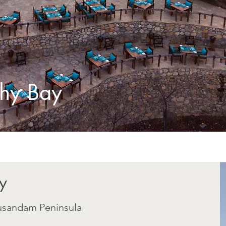
ghy Bay
y
sandam Peninsula