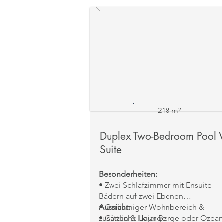
• Outdoor Dining Area & Sonnenl
• Traditioneller Omani-Stil mit Stei
und Holzelementen
• Varianten:
Pool Villa
mit Garten- 
Bergblick ·
Pool Villa Beachfront
mi
direktem Strandzugang & Meerbli
218 m²
Duplex Two-Bedroom Pool V
Suite
Besonderheiten:
• Zwei Schlafzimmer mit Ensuite-
Bädern auf zwei Ebenen
• Geräumiger Wohnbereich &
Aussicht:
zusätzliche Lounge
• Garten & Hajar-Berge oder Ozea