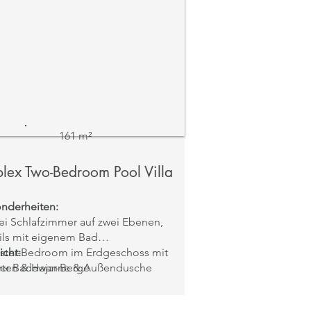
161 m²
lex Two-Bedroom Pool Villa
nderheiten:
ei Schlafzimmer auf zwei Ebenen,
ils mit eigenem Bad
ster-Bedroom im Erdgeschoss mit
icht:
er Badewanne & Außendusche
rten & Hajar-Berge
eites Schlafzimmer im
geschoss mit Balkon