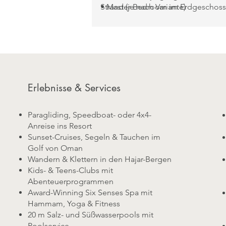
• Master-Bedroom im Erdgeschoss
Strand (je nach Variante)
Außendusche & großer Badewann
• Zweites Schlafzimmer im
Obergeschoss mit Balkon & Bad
• Privater Pool (ca. 24 m²) mit Garte
Terrasse & Outdoor Dining
• Ideal für Familien oder Freunde, 
mehr Platz und Privatsphäre suche
Erlebnisse & Services
• Varianten:
Duplex Two-Bedroom 
Villa Suite
mit Garten- oder Bergbli
Paragliding, Speedboat- oder 4x4-
Duplex Two-Bedroom Pool Villa Su
Anreise ins Resort
Beachfront
mit direktem Strandzu
Sunset-Cruises, Segeln & Tauchen im
& Meerblick
Golf von Oman
Wandern & Klettern in den Hajar-Bergen
Kids- & Teens-Clubs mit
Abenteuerprogrammen
Award-Winning Six Senses Spa mit
Hammam, Yoga & Fitness
20 m Salz- und Süßwasserpools mit
Poolservice