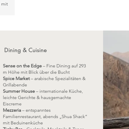
 mit
e
n,
die
n
Dining & Cuisine
Pool
ck ·
Sense on the Edge
– Fine Dining auf 293
ite
m Höhe mit Blick über die Bucht
gang
Spice Market
– arabische Spezialitäten &
Grillabende
Summer House
– internationale Küche,
leichte Gerichte & hausgemachte
Eiscreme
Mezzeria
– entspanntes
Familienrestaurant, abends „Shua Shack“
mit Beduinenküche