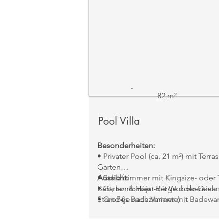
82 m²
Pool Villa
Besonderheiten:
• Privater Pool (ca. 21 m²) mit Terra
Garten
• Schlafzimmer mit Kingsize- oder 
Aussicht:
Bett, kombiniert mit Wohnbereich
• Garten & Hajar-Berge oder Ozea
• Großes Badezimmer mit Badewa
Strand (je nach Variante)
& Außendusche