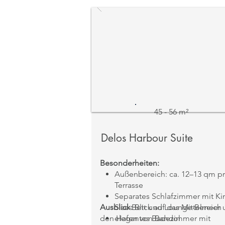
45 - 56 m²
Delos Harbour Suite
Besonderheiten:
Außenbereich: ca. 12–13 qm pr
Terrasse
Separates Schlafzimmer mit Ki
Ausblick:
Size-Bett und Lounge-Bereich
Blick auf das Mittelmeer
den Hafen von Bandol
elegantes Badezimmer mit