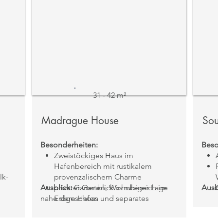
31 - 42 m²
Madrague House
Sou
Besonderheiten:
Beso
Zweistöckiges Haus im
Hafenbereich mit rustikalem
lk-
provenzalischem Charme
Ausblick:
privater Garten, Wohnbereich im
Gartenblick in ruhiger Lage
Ausb
nahe dem Hafen
Erdgeschoss und separates
Schlafzimmer mit King-Size-Bett im