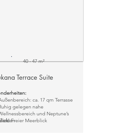
40 - 47 m²
kana Terrace Suite
nderheiten:
Außenbereich: ca. 17 qm Terrasse
Ruhig gelegen nahe
Wellnessbereich und Neptune’s
lick:
Garden
Freier Meerblick
mit hellen Farbtönen
King-Size-Bett