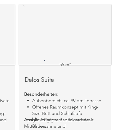
Obergeschoss
Belegung: Max. 2 Erwachsene und
1 Baby
55 m²
Delos Suite
Besonderheiten:
ivate
Außenbereich: ca. 99 qm Terrasse
Offenes Raumkonzept mit King-
ng-
Size-Bett und Schlafsofa
 und
Ausblick:
großzügiges Badezimmer mit
Panoramablick auf das
Mittelmeer
Badewanne und