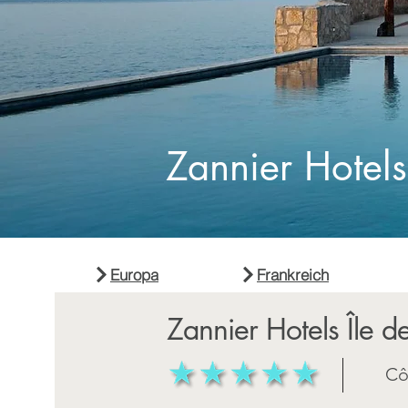
Zannier Hotels
Europa
Frankreich
Zannier Hotels Île 
Cô