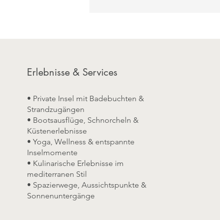
Badewanne und
Doppelwaschbecken
Belegung: 2 Erwachsene und 1
Baby
Erlebnisse & Services
• Private Insel mit Badebuchten &
Strandzugängen
• Bootsausflüge, Schnorcheln &
Küstenerlebnisse
• Yoga, Wellness & entspannte
Inselmomente
• Kulinarische Erlebnisse im
mediterranen Stil
• Spazierwege, Aussichtspunkte &
Sonnenuntergänge