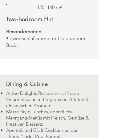
120- 140 m²
Two‑Bedroom Hut
Besonderheiten:
• Zwei Schlafzimmer mit je eigenem
Bad
• Lounge mit Kamin & Essbereich im
Zentrum
• Große Terrasse mit Outdoor-Lounge
& Daybed
• Ideal für Familien oder Freunde in
Dining & Cuisine
exklusiver Umgebung
Aussicht:
Ambo Delights Restaurant: al fresco
• Blick über das private Reservat & die
Gourmetküche mit regionalen Zutaten &
afrikanischen Aromen
umliegenden Hügel
Mezze‑Style Lunches, abendliche
Mehrgang-Menüs mit Fleisch, Gemüse &
kreativen Desserts
Aperitifs und Craft Cocktails an der
„Boma“ oder Pool Bar mit