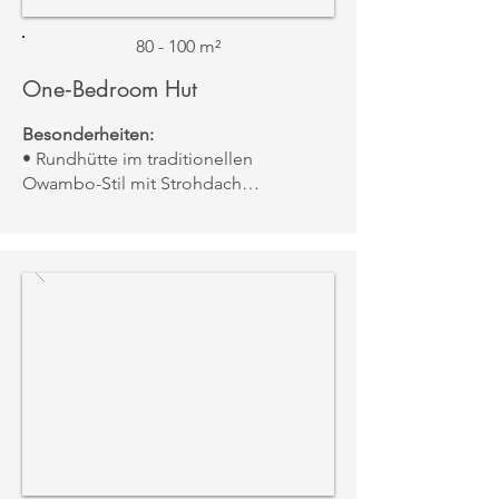
80 - 100 m²
One‑Bedroom Hut
Besonderheiten:
• Rundhütte im traditionellen
Owambo-Stil mit Strohdach
• Kingsize-Bett, Regendusche &
freistehende Badewanne
• Kamin, Sound-System, Ankleide &
Schreibtisch
• Private Terrasse mit Blick über das
Naturreservat
Aussicht:
• Weite Sicht auf die
Savannenlandschaft