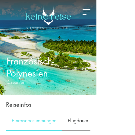
Französisch-
Polynesien
Ozeanien
Reiseinfos
Einreisebestimmungen
Flugdauer