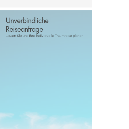
Unverbindliche
Reiseanfrage
Lassen Sie uns Ihre individuelle Traumreise planen.