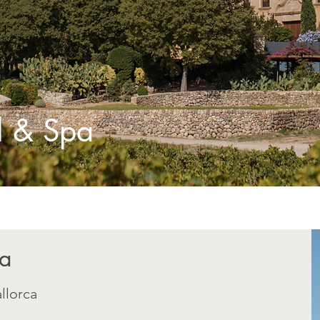
l & Spa
pa
llorca