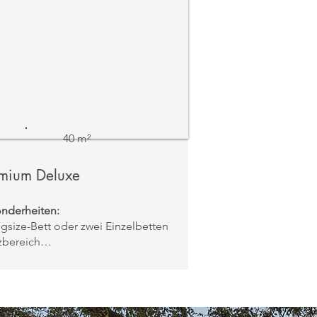
40 m²
mium Deluxe
nderheiten:
ngsize-Bett oder zwei Einzelbetten
tzbereich
icht:
Garten / Weinberge