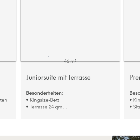
46 m²
Juniorsuite mit Terrasse
Pre
Besonderheiten:
Beso
tten
• Kingsize-Bett
• Ki
• Terrasse 24 qm
• Si
• Whirlpool auf der Terrasse
Auss
• Zustellbett möglich
Aussicht:
Garten / Weinberge / Bucht
von Pollença